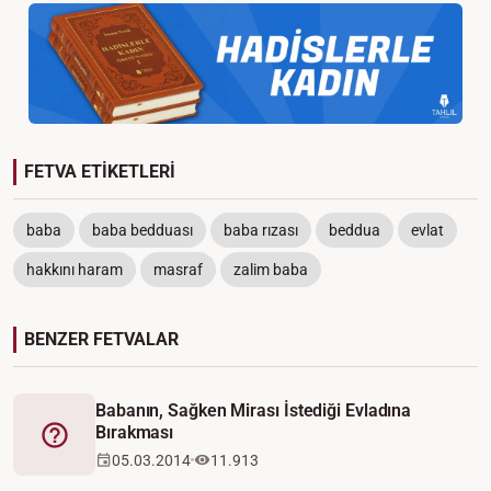
FETVA ETİKETLERİ
baba
baba bedduası
baba rızası
beddua
evlat
hakkını haram
masraf
zalim baba
BENZER FETVALAR
Babanın, Sağken Mirası İstediği Evladına
Bırakması
Fetva
05.03.2014
11.913