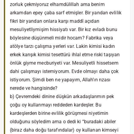
zorluk çekmiyoruz elhamdülillah ama benim
arkamdan epey çaba sarf etmişler. Bir yandan evlilik
fikri bir yandan onlara karşı maddî açıdan
mesuliyetliymişim hissiyatı var. Bir kız evladı bunu
böylesine düşünmeli midir hocam? Fabrika veya
atölye tarzı çalışma yerleri var. Lakin kimisi kadın
erkek karışık kimisi tesettürü ihlal etme riski taşıyan
önlük giyme mecburiyeti var. Mesuliyetli hissetsem
dahi çalışmayı istemiyorum. Evde olmayı daha çok
istiyorum. Şimdi ben ne yapayım, Allah’ın rızası
nerede ve hangisinde?
b) Çevremdeki dinine düşkün arkadaşlarımın pek
çoğu oy kullanmayı reddeden kardeşler. Bu
kardeşlerden birine evlilik görüşmesi niyetimin
olduğunu söyledim ama o dedi ki “buradaki abiler
(biraz daha doğu tarafındalar) oy kullanan kimseyi