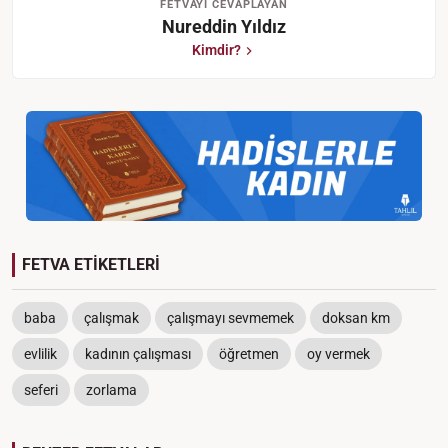
FETVAYI CEVAPLAYAN
Nureddin Yıldız
Kimdir?
FETVA ETİKETLERİ
baba
çalışmak
çalışmayı sevmemek
doksan km
evlilik
kadının çalışması
öğretmen
oy vermek
seferi
zorlama