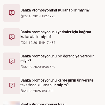
Banka Promosyonunu Kullanabilir miyim?
Fetva
22.10.2014
27.923
Banka promosyonunu yetimler için bağışta
kullanabilir miyim?
Fetva
21.12.2015
17.436
Banka promosyonunu bir öğrenciye verebilir
miyiz?
Fetva
02.09.2020
38.589
Banka promosyonunu kardeşimin üniversite
taksitinde kullanabilir miyim?
Fetva
23.03.2025
3.908
Video
Banka Promosyonunu Nasıl