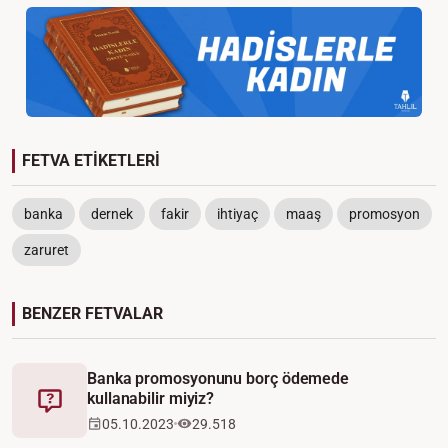
FETVA ETİKETLERİ
banka
dernek
fakir
ihtiyaç
maaş
promosyon
zaruret
BENZER FETVALAR
Banka promosyonunu borç ödemede
kullanabilir miyiz?
Fetva
05.10.2023
29.518