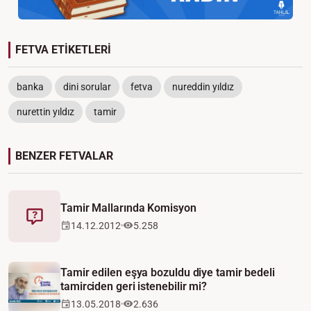
FETVA ETİKETLERİ
banka
dini sorular
fetva
nureddin yıldız
nurettin yıldız
tamir
BENZER FETVALAR
Tamir Mallarında Komisyon
Fetva
14.12.2012
5.258
Video
Tamir edilen eşya bozuldu diye tamir bedeli
tamirciden geri istenebilir mi?
13.05.2018
2.636