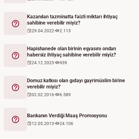
Kazanılan tazminatta faizli miktarı ihtiyaç
sahibine verebilir miyiz?
Fetva
29.04.2022
2.113
Hapishanede olan birinin eşyasını ondan
habersiz ihtiyaç sahibine verebilir miyiz?
Fetva
24.12.2023
939
Domuz katkısı olan gıdayı gayrimüslim birine
verebilir miyiz?
Fetva
02.02.2016
6.589
Bankanın Verdiği Maaş Promosyonu
Fetva
12.05.2013
24.106