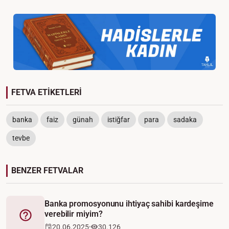
FETVA ETİKETLERİ
banka
faiz
günah
istiğfar
para
sadaka
tevbe
BENZER FETVALAR
Banka promosyonunu ihtiyaç sahibi kardeşime
verebilir miyim?
Fetva
20.06.2025
30.126