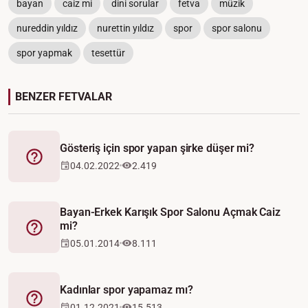
bayan
caiz mi
dini sorular
fetva
müzik
nureddin yıldız
nurettin yıldız
spor
spor salonu
spor yapmak
tesettür
BENZER FETVALAR
Gösteriş için spor yapan şirke düşer mi?
Fetva
04.02.2022
2.419
Bayan-Erkek Karışık Spor Salonu Açmak Caiz
mi?
Fetva
05.01.2014
8.111
Kadınlar spor yapamaz mı?
Fetva
01.12.2021
15.513