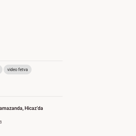
video fetva
Ramazanda, Hicaz’da
8