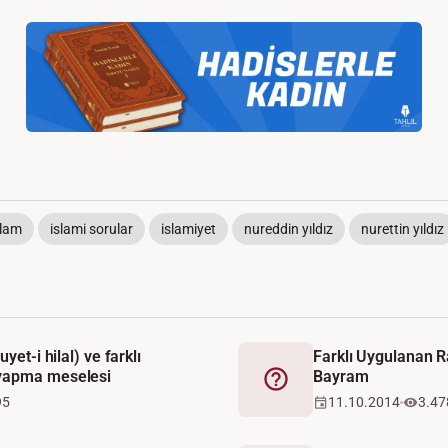
slam
islami sorular
islamiyet
nureddin yıldız
nurettin yıldız
yet-i hilal) ve farklı
Farklı Uygulanan 
yapma meselesi
Bayram
Fetva
95
11.10.2014
3.47