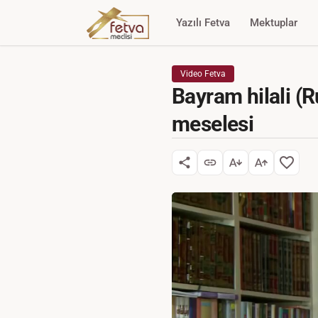
Yazılı Fetva
Mektuplar
Video Fetva
Bayram hilali (R
meselesi