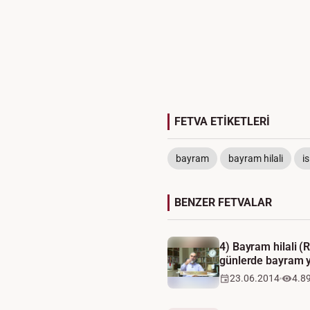
FETVA ETİKETLERİ
bayram
bayram hilali
i
BENZER FETVALAR
4) Bayram hilali (Ru
günlerde bayram 
23.06.2014
4.8