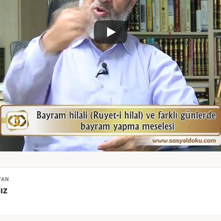
YAN
ız