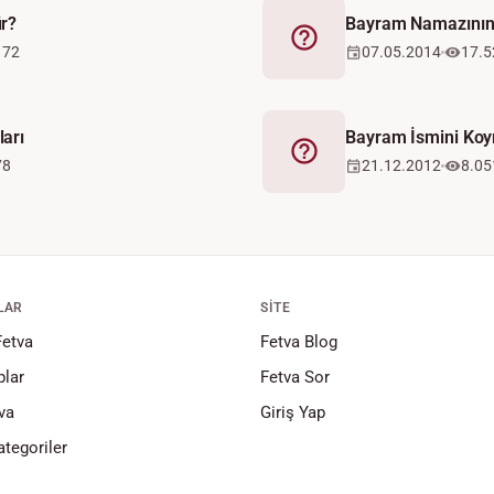
r?
Bayram Namazının 
Fetva
172
07.05.2014
17.5
arı
Bayram İsmini Ko
Fetva
78
21.12.2012
8.05
LAR
SITE
Fetva
Fetva Blog
lar
Fetva Sor
va
Giriş Yap
tegoriler