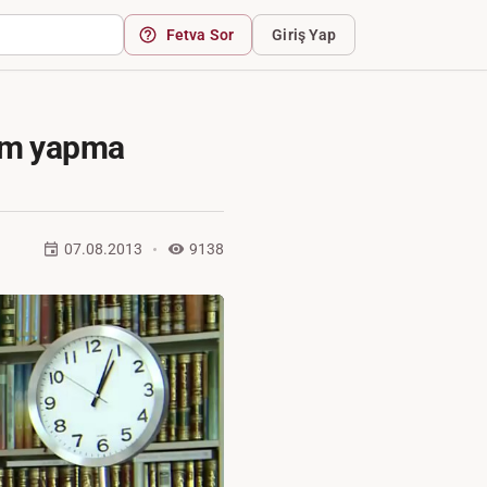
Fetva Sor
Giriş Yap
yram yapma
07.08.2013
9138