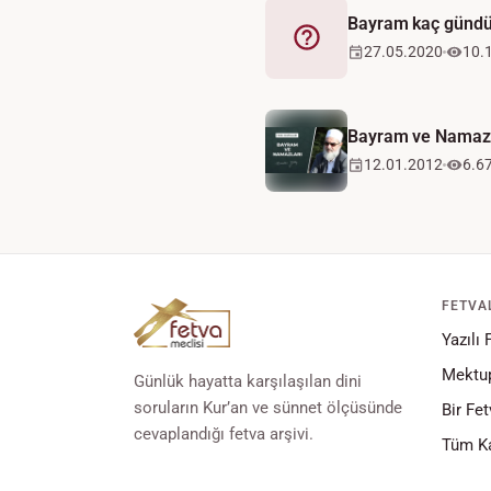
Bayram kaç gündü
Fetva
27.05.2020
10.
Bayram ve Namazl
12.01.2012
6.6
FETVA
Yazılı 
Mektup
Günlük hayatta karşılaşılan dini
soruların Kur’an ve sünnet ölçüsünde
Bir Fet
cevaplandığı fetva arşivi.
Tüm Ka