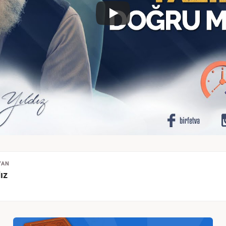
YAN
ız