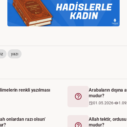
fız
yazı
limelerin renkli yazılması
Arabaların dışına 
mudur?
Fetva
01.05.2026
1.09
lah onlardan razı olsun’
Allah tektir, ordus
ur?
mudur?