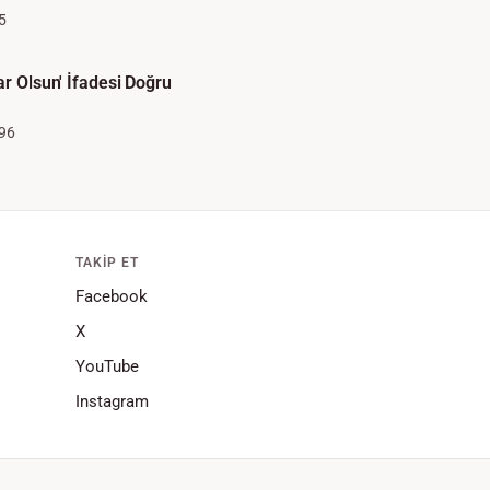
5
ar Olsun' İfadesi Doğru
96
TAKIP ET
Facebook
X
YouTube
Instagram