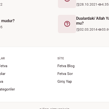
Fetva
22
28.10.2021
4.35
Dualardaki 'Allah Y
u mudur?
mu?
Fetva
05
02.03.2014
33.6
LAR
SITE
Fetva
Fetva Blog
lar
Fetva Sor
va
Giriş Yap
tegoriler