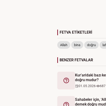
FETVA ETİKETLERİ
Allah
bina
doğru
la
BENZER FETVALAR
Kur'an'daki bazı ke
doğru mudur?
Fetva
01.05.2026
687
Sahabeler için, ‘Al
demek doğru mud