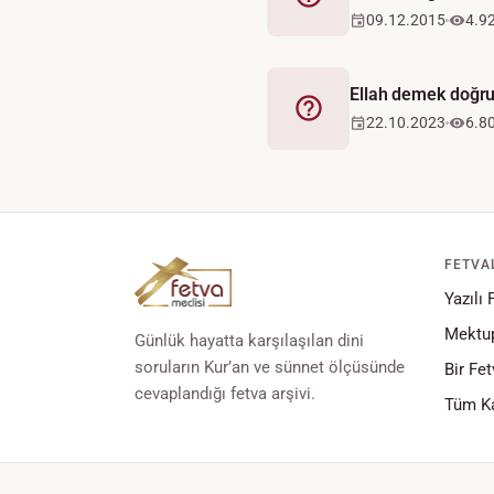
Fetva
09.12.2015
4.9
Ellah demek doğr
Fetva
22.10.2023
6.8
FETVA
Yazılı 
Mektup
Günlük hayatta karşılaşılan dini
soruların Kur’an ve sünnet ölçüsünde
Bir Fet
cevaplandığı fetva arşivi.
Tüm Ka