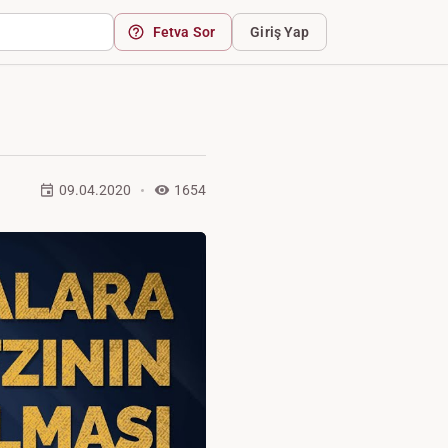
Fetva Sor
Giriş Yap
09.04.2020
1654