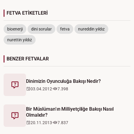
FETVA ETİKETLERİ
bioenerji
dini sorular
fetva
nureddin yıldız
nurettin yıldız
BENZER FETVALAR
Dinimizin Oyunculuğa Bakışı Nedir?
Fetva
03.04.2012
7.398
Bir Müslüman’ın Milliyetçiliğe Bakışı Nasıl
Olmalıdır?
Fetva
20.11.2013
7.837