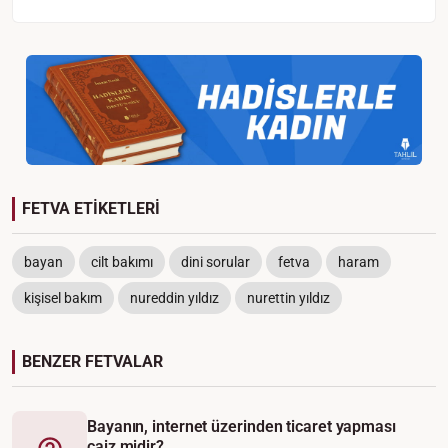
FETVA ETİKETLERİ
bayan
cilt bakımı
dini sorular
fetva
haram
kişisel bakım
nureddin yıldız
nurettin yıldız
BENZER FETVALAR
Bayanın, internet üzerinden ticaret yapması
caiz midir?