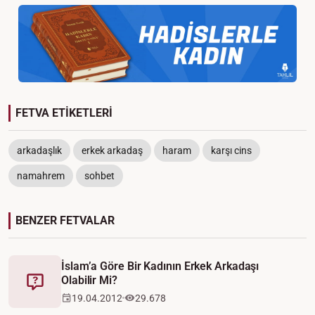
FETVA ETİKETLERİ
arkadaşlık
erkek arkadaş
haram
karşı cins
namahrem
sohbet
BENZER FETVALAR
İslam’a Göre Bir Kadının Erkek Arkadaşı
Olabilir Mi?
Fetva
19.04.2012
29.678