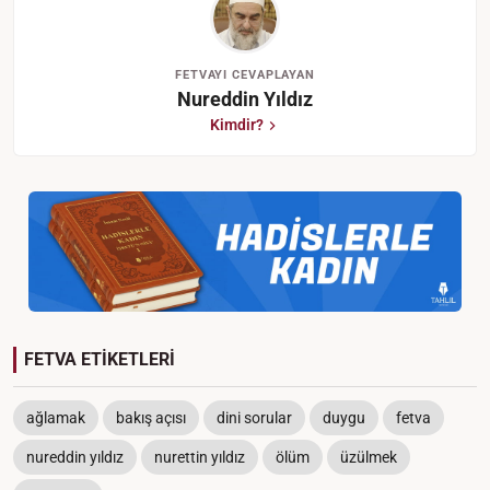
FETVAYI CEVAPLAYAN
Nureddin Yıldız
Kimdir?
FETVA ETİKETLERİ
ağlamak
bakış açısı
dini sorular
duygu
fetva
nureddin yıldız
nurettin yıldız
ölüm
üzülmek