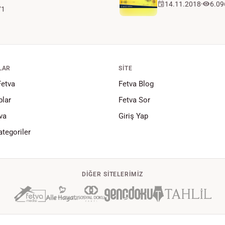
14.11.2018
6.09
71
LAR
SITE
Fetva
Fetva Blog
lar
Fetva Sor
va
Giriş Yap
tegoriler
DIĞER SITELERIMIZ