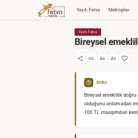
Yazılı Fetva
Mektuplar
Yazılı Fetva
Bireysel emeklil
SORU
Bireysel emeklilik doğru
olduğunu anlamadan imza
100 TL maaşımdan kesil