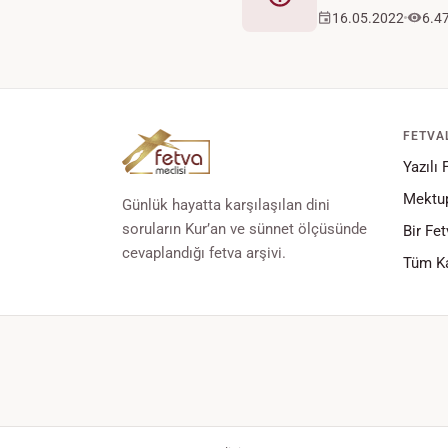
Fetva
16.05.2022
6.4
FETVA
Yazılı 
Mektup
Günlük hayatta karşılaşılan dini
soruların Kur’an ve sünnet ölçüsünde
Bir Fet
cevaplandığı fetva arşivi.
Tüm Ka