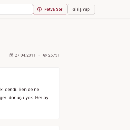
Fetva Sor
Giriş Yap
27.04.2011
25731
ok' dendi. Ben de ne
eri dönüşü yok. Her ay