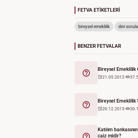
FETVA ETİKETLERİ
bireysel emeklilik
dini sorula
BENZER FETVALAR
Bireysel Emeklilik
Fetva
21.05.2012
37.
Bireysel Emeklilik
Fetva
20.12.2013
30.
Katılım bankasının 
caiz midir?