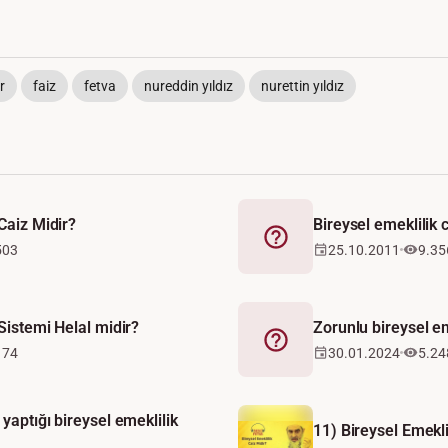
r
faiz
fetva
nureddin yıldız
nurettin yıldız
 Caiz Midir?
Bireysel emeklilik 
Fetva
503
25.10.2011
9.35
 Sistemi Helal midir?
Zorunlu bireysel em
Fetva
174
30.01.2024
5.24
yaptığı bireysel emeklilik
11) Bireysel Emekli