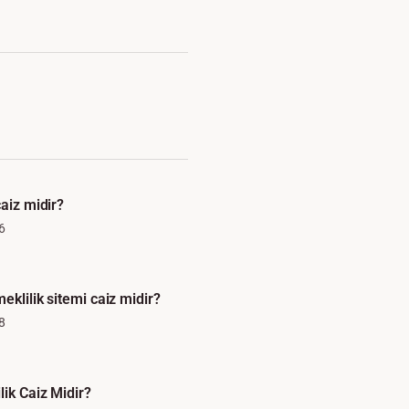
caiz midir?
6
eklilik sitemi caiz midir?
8
lik Caiz Midir?