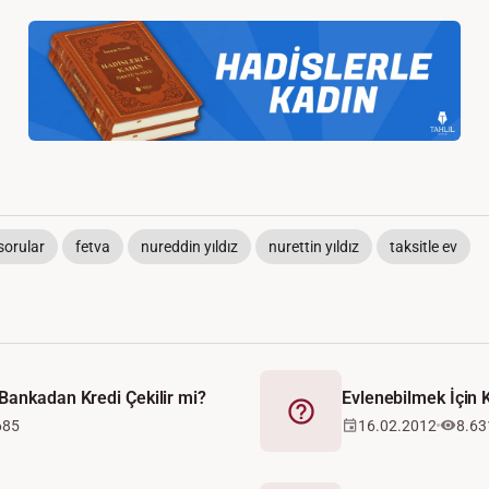
 sorular
fetva
nureddin yıldız
nurettin yıldız
taksitle ev
Bankadan Kredi Çekilir mi?
Evlenebilmek İçin K
Fetva
685
16.02.2012
8.63