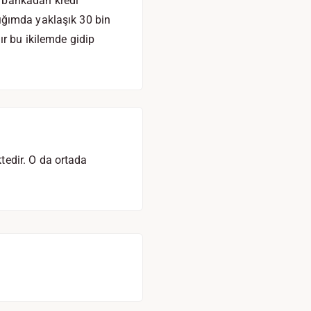
 bankadan kredi
ığımda yaklaşık 30 bin
ır bu ikilemde gidip
edir. O da ortada