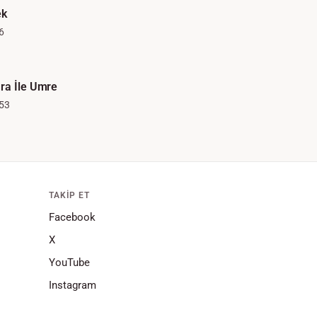
ek
6
ra İle Umre
53
TAKIP ET
Facebook
X
YouTube
Instagram