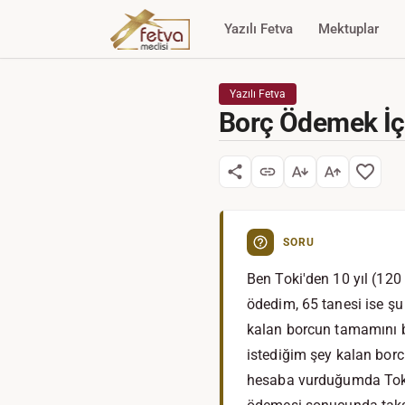
Yazılı Fetva
Mektuplar
Yazılı Fetva
Borç Ödemek İçi
SORU
Ben Toki'den 10 yıl (120
ödedim, 65 tanesi ise şu
kalan borcun tamamını 
istediğim şey kalan bor
hesaba vurduğumda Toki'