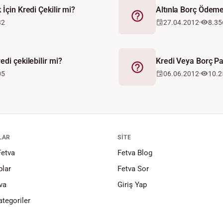
İçin Kredi Çekilir mi?
Altınla Borç Ödem
Fetva
32
27.04.2012
8.35
edi çekilebilir mi?
Kredi Veya Borç Pa
Fetva
05
06.06.2012
10.2
LAR
SITE
Fetva
Fetva Blog
lar
Fetva Sor
va
Giriş Yap
tegoriler