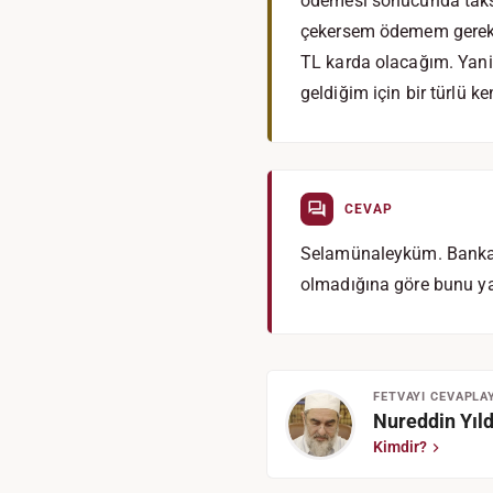
ödemesi sonucunda taksi
çekersem ödemem gereken
TL karda olacağım. Yani 
geldiğim için bir türlü 
CEVAP
Selamünaleyküm. Bankada
olmadığına göre bunu y
FETVAYI CEVAPLA
Nureddin Yıld
Kimdir?