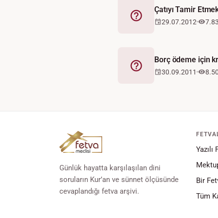
Çatıyı Tamir Etmek 
Fetva
29.07.2012
7.8
Borç ödeme için kr
Fetva
30.09.2011
8.5
FETVA
Yazılı 
Mektup
Günlük hayatta karşılaşılan dini
soruların Kur’an ve sünnet ölçüsünde
Bir Fet
cevaplandığı fetva arşivi.
Tüm Ka