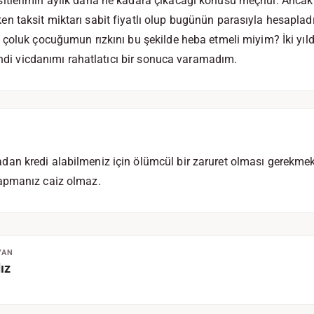
tlerimin aylık daha ne kadara çıkacağı konusu meçhul. Ancak
 taksit miktarı sabit fiyatlı olup bugünün parasıyla hesaplad
çoluk çocuğumun rızkını bu şekilde heba etmeli miyim? İki yıld
kendi vicdanımı rahatlatıcı bir sonuca varamadım.
n kredi alabilmeniz için ölümcül bir zaruret olması gerekmekt
apmanız caiz olmaz.
YAN
ız