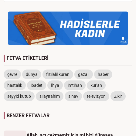
FETVA ETİKETLERİ
çevre
dünya
fizilalil kuran
gazali
haber
hastalık
ibadet
İhya
imtihan
kur'an
seyyid kutub
sılayırahim
sınav
televizyon
Zikir
BENZER FETVALAR
Allah, acı çekmemiz için mi bizi dünyaya