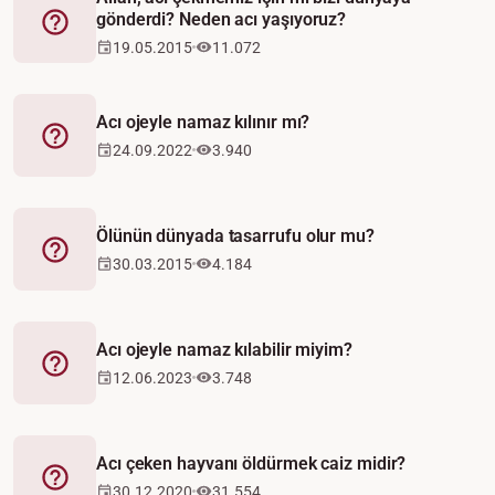
gönderdi? Neden acı yaşıyoruz?
Fetva
19.05.2015
11.072
Acı ojeyle namaz kılınır mı?
Fetva
24.09.2022
3.940
Ölünün dünyada tasarrufu olur mu?
Fetva
30.03.2015
4.184
Acı ojeyle namaz kılabilir miyim?
Fetva
12.06.2023
3.748
Acı çeken hayvanı öldürmek caiz midir?
Fetva
30.12.2020
31.554