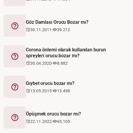
Göz Damlası Orucu Bozar mı?
Fetva
30.11.2011
39.212
Corona önlemi olarak kullanılan burun
spreyleri orucu bozar mı?
Fetva
30.04.2020
8.882
Gıybet orucu bozar mı?
Fetva
13.05.2015
15.498
Öpüşmek orucu bozar mı?
Fetva
22.11.2022
65.105