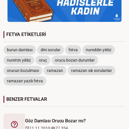
FETVA ETİKETLERİ
burun damlası
dini sorular
fetva
nureddin yıldız
nurettin yıldız
oruç
orucu bozan durumlar
orucun bozulması
ramazan
ramazan sık sorulanlar
ramazan yazılı fetva
BENZER FETVALAR
Göz Damlası Orucu Bozar mı?
Fetva
11.11.2010
77.334