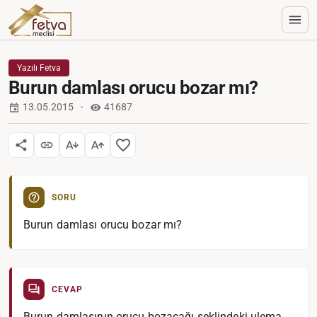
Yazılı Fetva
Burun damlası orucu bozar mı?
13.05.2015
41687
SORU
Burun damlası orucu bozar mı?
CEVAP
Burun damlasının orucu bozacağı şeklindeki ulema