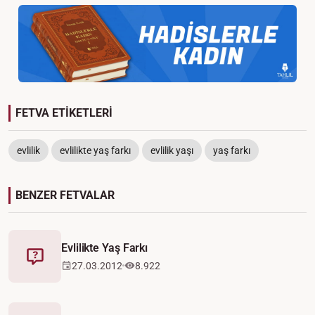
FETVA ETİKETLERİ
evlilik
evlilikte yaş farkı
evlilik yaşı
yaş farkı
BENZER FETVALAR
Evlilikte Yaş Farkı
Fetva
27.03.2012
8.922