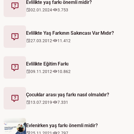
Evlilikte yaş farkı önemli midir?
Fetva
02.01.2024
3.753
Evlilikte Yaş Farkının Sakıncası Var Mıdır?
Fetva
27.03.2012
11.412
Evlilikte Eğitim Farkı
Fetva
09.11.2012
10.862
Çocuklar arası yaş farkı nasıl olmalıdır?
Fetva
13.07.2019
7.331
Video
Evlenirken yaş farkı önemli midir?
25.11.2021
2.797