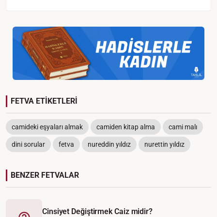
FETVA ETİKETLERİ
camideki eşyaları almak
camiden kitap alma
cami malı
dini sorular
fetva
nureddin yıldız
nurettin yıldız
BENZER FETVALAR
Cinsiyet Değiştirmek Caiz midir?