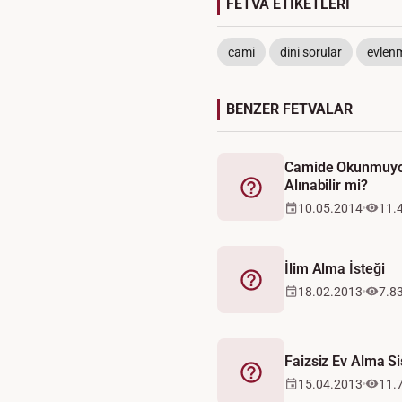
FETVA ETİKETLERİ
cami
dini sorular
evlen
BENZER FETVALAR
Camide Okunmuyor
Alınabilir mi?
Fetva
10.05.2014
11.
İlim Alma İsteği
Fetva
18.02.2013
7.8
Faizsiz Ev Alma S
Fetva
15.04.2013
11.