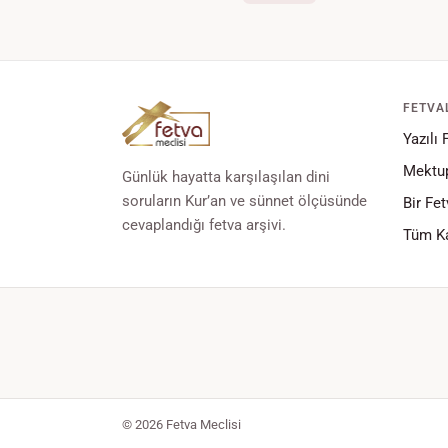
FETVA
Yazılı 
Mektup
Günlük hayatta karşılaşılan dini
soruların Kur’an ve sünnet ölçüsünde
Bir Fet
cevaplandığı fetva arşivi.
Tüm Ka
© 2026 Fetva Meclisi