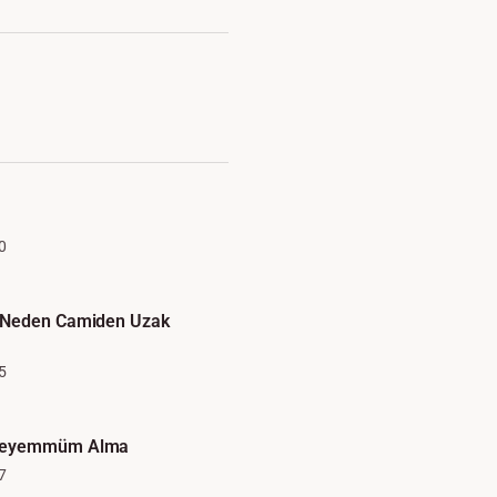
0
 Neden Camiden Uzak
5
Teyemmüm Alma
7