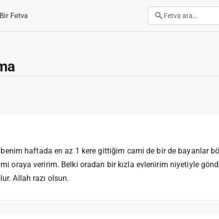
Bir Fetva
Fetva ara…
lma
nim haftada en az 1 kere gittiğim cami de bir de bayanlar bö
şimi oraya veririm. Belki oradan bir kızla evlenirim niyetiyle g
lur. Allah razı olsun.