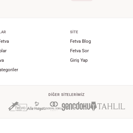
LAR
SITE
Fetva
Fetva Blog
lar
Fetva Sor
va
Giriş Yap
tegoriler
DIĞER SITELERIMIZ