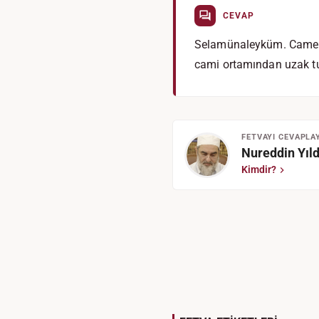
CEVAP
Selamünaleyküm. Cameli, 
cami ortamından uzak tu
FETVAYI CEVAPLA
Nureddin Yıld
Kimdir?