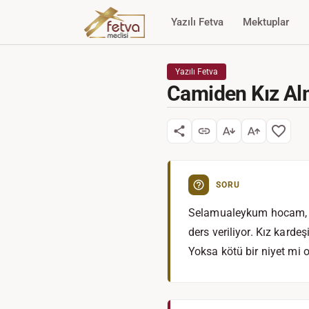
Yazılı Fetva
Mektuplar
Yazılı Fetva
Camiden Kız A
SORU
Selamualeykum hocam, be
ders veriliyor. Kız karde
Yoksa kötü bir niyet mi o