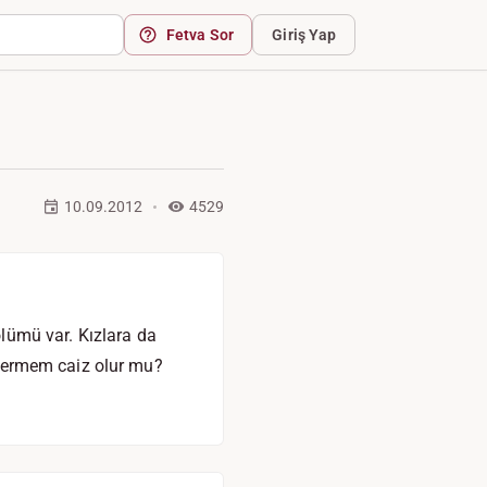
Fetva Sor
Giriş Yap
10.09.2012
4529
lümü var. Kızlara da
öndermem caiz olur mu?