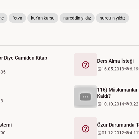
me
fetva
kur'an kursu
nureddin yıldız
nurettin yıldız
 Diye Camiden Kitap
Ders Alma İsteği
Fetva
16.05.2013
6.19
435
116) Müslümanlar
Kaldı?
33
10.10.2014
3.22
istemi
Özür Durumunda 
Fetva
790
01.12.2012
4.11