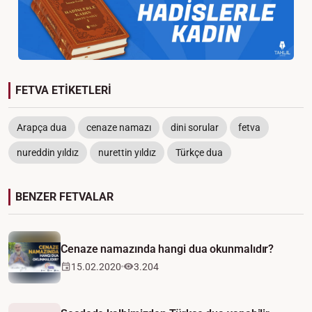
FETVA ETİKETLERİ
Arapça dua
cenaze namazı
dini sorular
fetva
nureddin yıldız
nurettin yıldız
Türkçe dua
BENZER FETVALAR
Cenaze namazında hangi dua okunmalıdır?
15.02.2020
3.204