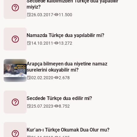
Secdede kalbimizden Türkçe dua yapabilir
miyiz?
Fetva
26.03.2017
11.500
Namazda Türkçe dua yapılabilir mi?
Fetva
14.10.2011
13.272
Arapça bilmeyen dua niyetine namaz
surelerini okuyabilir mi?
02.02.2020
2.678
Secdede Türkçe dua edilir mi?
Fetva
25.07.2023
8.752
Kur’an-ı Türkçe Okumak Dua Olur mu?
Fetva