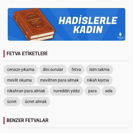
FETVA ETİKETLERİ
cenaze yıkama
dini sorular
fetva
isim takma
mevlit okuma
mevlitten para almak
nikah kıyma
nikahtan para almak
nureddin yıldız
para
sela
ücret
ücret almak
BENZER FETVALAR