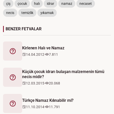
çiş
çocuk
halı
idrar
namaz
necaset
necis
temizlik
yıkamak
BENZER FETVALAR
Kirlenen Halı ve Namaz
Fetva
14.04.2012
7.811
Küçük çocuk idrarı bulaşan malzemenin tümü
necis midir?
Fetva
12.03.2015
20.068
Türkçe Namaz Kılınabilir mi?
Fetva
11.10.2014
11.791