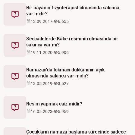
Bir bayanın fizyoterapist olmasında sakınca
var mıdır?
Fetva
13.09.2017
6.655
Seccadelerde Kâbe resminin olmasında bir
sakınca var mı?
Fetva
19.11.2020
5.906
Ramazan'da lokmacı dükkanının açık
olmasında sakınca var mıdır?
Fetva
13.05.2019
3.527
Resim yapmak caiz midir?
Fetva
16.05.2023
5.959
Çocukların namaza başlama sürecinde sadece