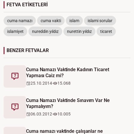
FETVA ETİKETLERİ
cuma namazı
cuma vakti
islam
islami sorular
islamiyet
nureddin yıldız
nurettin yıldız
ticaret
BENZER FETVALAR
Cuma Namazı Vaktinde Kadının Ticaret
Yapması Caiz mi?
Fetva
25.10.2014
15.068
Cuma Namazı Vaktinde Sınavım Var Ne
Yapmalıyım?
Fetva
06.03.2012
10.005
Cuma namazı vaktinde çalışanlar ne