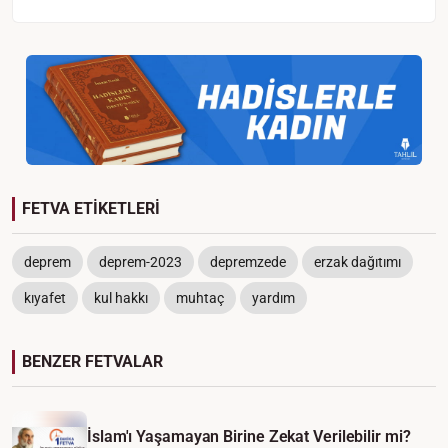
FETVA ETİKETLERİ
deprem
deprem-2023
depremzede
erzak dağıtımı
kıyafet
kul hakkı
muhtaç
yardım
BENZER FETVALAR
İslam'ı Yaşamayan Birine Zekat Verilebilir mi?