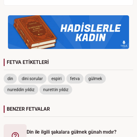
FETVA ETİKETLERİ
din
dini sorular
espiri
fetva
gülmek
nureddin yıldız
nurettin yıldız
BENZER FETVALAR
Din ile ilgili şakalara gülmek günah mıdır?