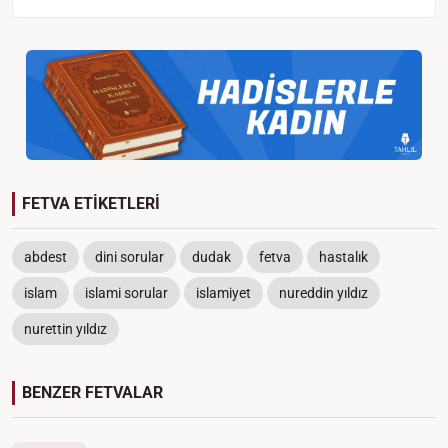
FETVA ETİKETLERİ
abdest
dini sorular
dudak
fetva
hastalık
islam
islami sorular
islamiyet
nureddin yıldız
nurettin yıldız
BENZER FETVALAR