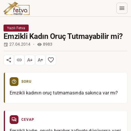
Yazılı Fetva
Emzikli Kadın Oruç Tutmayabilir mi?
27.04.2014
8983
SORU
Emzikli kadının oruç tutmamasında sakınca var mı?
CEVAP
Emzikli kadın, oruçla beraber zafiyete düşüyorsa yani