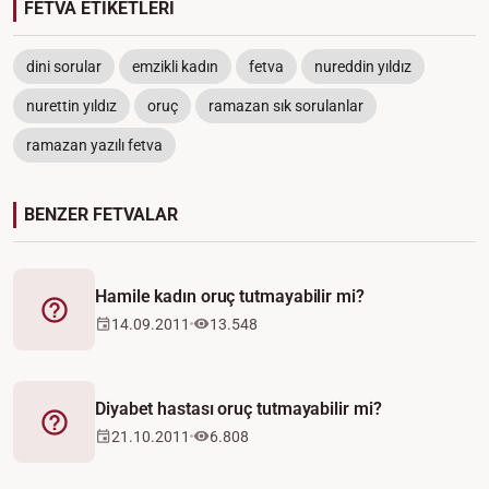
FETVA ETİKETLERİ
dini sorular
emzikli kadın
fetva
nureddin yıldız
nurettin yıldız
oruç
ramazan sık sorulanlar
ramazan yazılı fetva
BENZER FETVALAR
Hamile kadın oruç tutmayabilir mi?
Fetva
14.09.2011
13.548
Diyabet hastası oruç tutmayabilir mi?
Fetva
21.10.2011
6.808