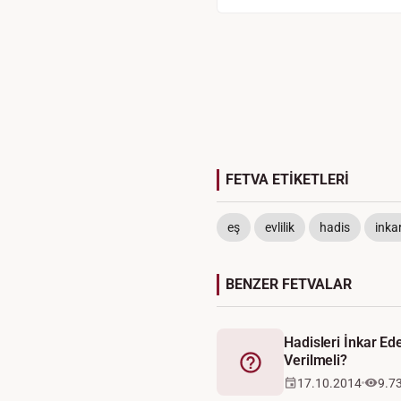
FETVA ETİKETLERİ
eş
evlilik
hadis
inka
BENZER FETVALAR
Hadisleri İnkar Ed
Verilmeli?
Fetva
17.10.2014
9.7