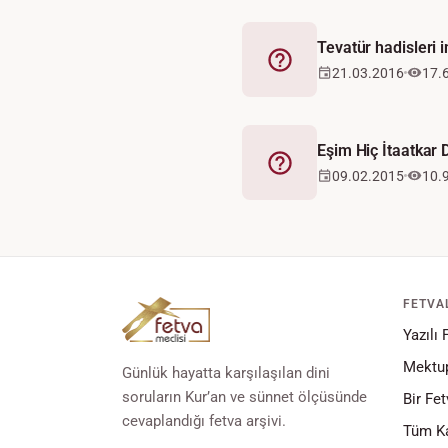
Tevatür hadisleri
Fetva
21.03.2016
17.
Eşim Hiç İtaatkar 
Fetva
09.02.2015
10.
FETVA
Yazılı 
Mektup
Günlük hayatta karşılaşılan dini
soruların Kur’an ve sünnet ölçüsünde
Bir Fet
cevaplandığı fetva arşivi.
Tüm Ka