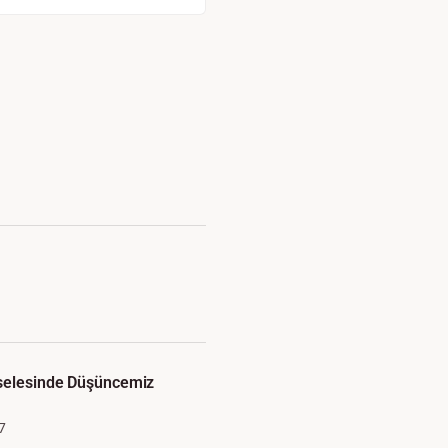
eselesinde Düşüncemiz
7