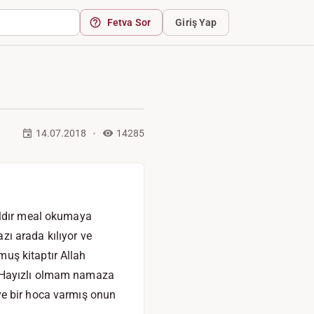
Fetva Sor
Giriş Yap
14.07.2018
14285
ıldır meal okumaya
ı arada kılıyor ve
uş kitaptır Allah
. Hayızlı olmam namaza
ye bir hoca varmış onun