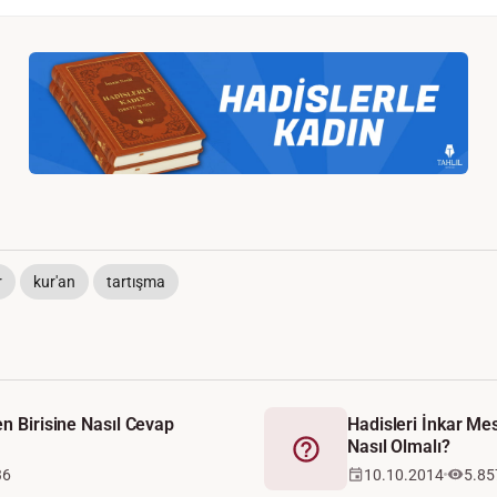
r
kur'an
tartışma
en Birisine Nasıl Cevap
Hadisleri İnkar M
Nasıl Olmalı?
Fetva
36
10.10.2014
5.85