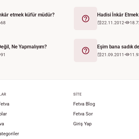
 inkâr etmek küfür müdür?
Hadisi İnkâr Etmek
Fetva
668
22.11.2012
18.7
Değil, Ne Yapmalıyım?
Eşim bana sadık de
Fetva
991
21.09.2011
11.9
LAR
SITE
Fetva
Fetva Blog
lar
Fetva Sor
va
Giriş Yap
tegoriler