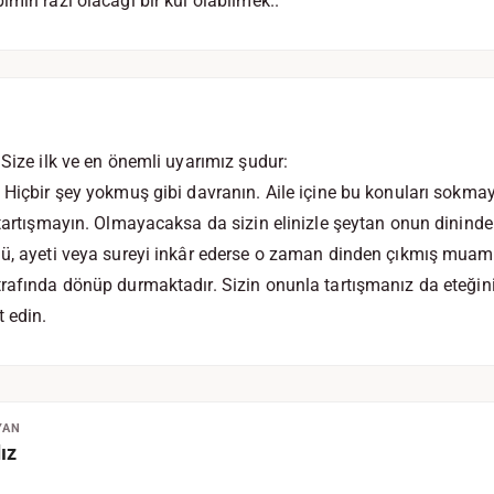
imin razı olacağı bir kul olabilmek..
 Size ilk ve en önemli uyarımız şudur:
 Hiçbir şey yokmuş gibi davranın. Aile içine bu konuları sokma
 tartışmayın. Olmayacaksa da sizin elinizle şeytan onun dininde
mü, ayeti veya sureyi inkâr ederse o zaman dinden çıkmış mua
trafında dönüp durmaktadır. Sizin onunla tartışmanız da eteğin
t edin.
YAN
ız