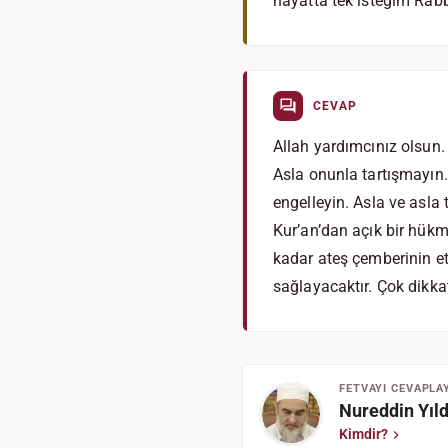
hayatta tek isteğim Rabb
CEVAP
Allah yardımcınız olsun.
Asla onunla tartışmayın.
engelleyin. Asla ve asla
Kur’an’dan açık bir hük
kadar ateş çemberinin e
sağlayacaktır. Çok dikka
FETVAYI CEVAPLA
Nureddin Yıld
Kimdir?