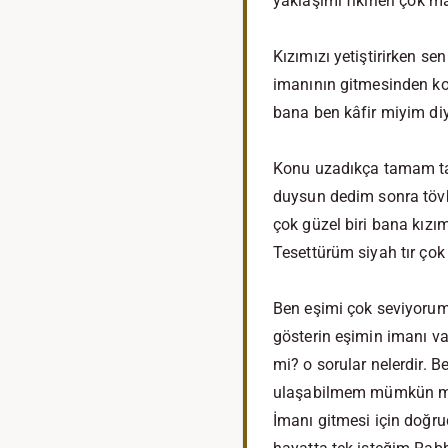
yaklaşımı fikirleri çok m
Kızımızı yetiştirirken se
imanının gitmesinden k
bana ben kâfir miyim diy
Konu uzadıkça tamam tam
duysun dedim sonra tövbe
çok güzel biri bana kızım
Tesettürüm siyah tır çok 
Ben eşimi çok seviyorum
gösterin eşimin imanı va
mi? o sorular nelerdir. 
ulaşabilmem mümkün mü?
İmanı gitmesi için doğru