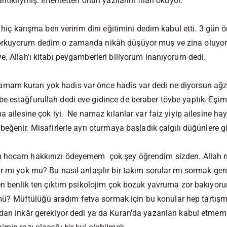
antıklıymış. İnternetten onun yazılarını filan okuyor.
n hiç karışma ben veririm dini eğitimini dedim kabul etti. 3 gün ö
orkuyorum dedim o zamanda nikâh düşüyor muş ve zina oluyor
e. Allah'ı kitabı peygamberleri biliyorum inanıyorum dedi.
am kuran yok hadis var önce hadis var dedi ne diyorsun ağz
 estağfurullah dedi eve gidince de beraber tövbe yaptık. Eşim
a ailesine çok iyi. Ne namaz kılanlar var faiz yiyip ailesine hay
beğenir. Misafirlerle ayrı oturmaya başladık çalgılı düğünlere g
 hocam hakkınızı ödeyemem çok şey öğrendim sizden. Allah rız
r mı yok mu? Bu nasıl anlaşılır bir takım sorular mı sormak ger
Ben benlik ten çıktım psikolojim çok bozuk yavruma zor bakıyoru
 Müftülüğü aradım fetva sormak için bu konular hep tartışm
dan inkâr gerekiyor dedi ya da Kuran'da yazanları kabul etmem