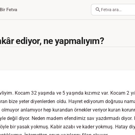
Bir Fetva
Fetva ara…
nkâr ediyor, ne yapmalıyım?
 evliyim. Kocam 32 yaşında ve 5 yaşında kızımız var. Kocam 2 y
ran bize yeter diyenlerden oldu. Hayret ediyorum doğrusu namaz
 olmuyor anlamıyor hep kurandan örnekler veriyor kuran korunm
yle değil diyor. Neden madem efendimiz sav yazdırmadı diyor
 öyle bir yasak yokmuş. Kabir azabı ve kader yokmuş. Hatay di