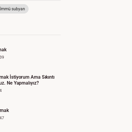
Ümmü subyan
lmak
39
mak İstiyorum Ama Sıkıntı
uz. Ne Yapmalıyız?
4
lmak
47