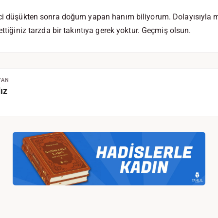
nci düşükten sonra doğum yapan hanım biliyorum. Dolayısıyla me
ettiğiniz tarzda bir takıntıya gerek yoktur. Geçmiş olsun.
YAN
ız