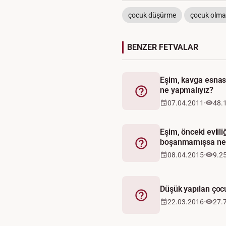
çocuk düşürme
çocuk olm
BENZER FETVALAR
Eşim, kavga esnası
ne yapmalıyız?
Fetva
07.04.2011
48.
Eşim, önceki evlil
boşanmamışsa ne 
Fetva
08.04.2015
9.2
Düşük yapılan çoc
Fetva
22.03.2016
27.