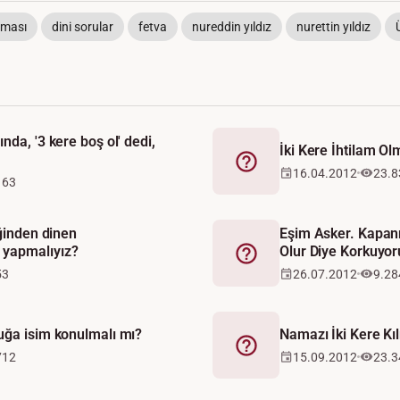
aması
dini sorular
fetva
nureddin yıldız
nurettin yıldız
nda, '3 kere boş ol' dedi,
İki Kere İhtilam O
Fetva
16.04.2012
23.8
163
iğinden dinen
Eşim Asker. Kapan
yapmalıyız?
Olur Diye Korkuyor
Fetva
53
26.07.2012
9.28
uğa isim konulmalı mı?
Namazı İki Kere Kı
Fetva
712
15.09.2012
23.3