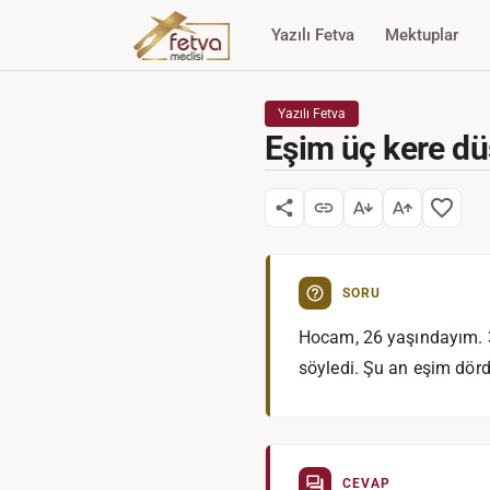
Yazılı Fetva
Mektuplar
Yazılı Fetva
Eşim üç kere dü
SORU
Hocam, 26 yaşındayım. 3 y
söyledi. Şu an eşim dörd
CEVAP