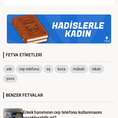
FETVA ETİKETLERİ
aile
cep telefonu
eş
koca
mübah
nikah
yuva
BENZER FETVALAR
Erkek hanımının cep telefonu kullanmasını
yasaklayabilir mi?