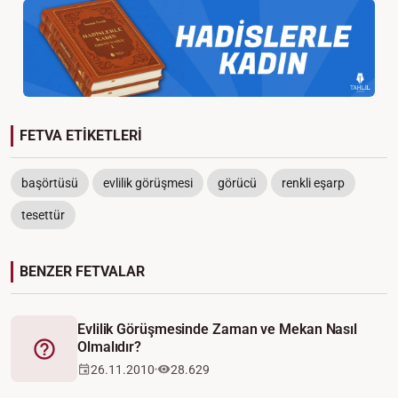
FETVA ETİKETLERİ
başörtüsü
evlilik görüşmesi
görücü
renkli eşarp
tesettür
BENZER FETVALAR
Evlilik Görüşmesinde Zaman ve Mekan Nasıl
Olmalıdır?
Fetva
26.11.2010
28.629