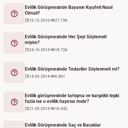
Evlilik Görüşmesinde Bayanın Kıyafeti Nasıl
Olmalı?
Fetva
16.12.2010
27.736
Evlilik Görüşmesinde Her Şeyi Söylemeli
miyim?
Fetva
24.10.2013
18.726
Evlilik Görüşmesinde Tedaviler Söylenmeli mi?
Fetva
14.03.2014
6.861
Evlilik görüşmesinde tartışma ve karşılıklı tepki
fazla ise o evlilik hayırsız mıdır?
Fetva
21.05.2015
16.942
Evlilik Görüşmesinde Saç ve Bacaklar