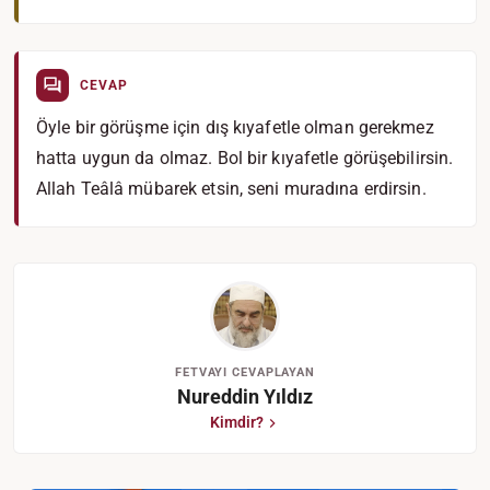
CEVAP
Öyle bir görüşme için dış kıyafetle olman gerekmez
hatta uygun da olmaz. Bol bir kıyafetle görüşebilirsin.
Allah Teâlâ mübarek etsin, seni muradına erdirsin.
FETVAYI CEVAPLAYAN
Nureddin Yıldız
Kimdir?