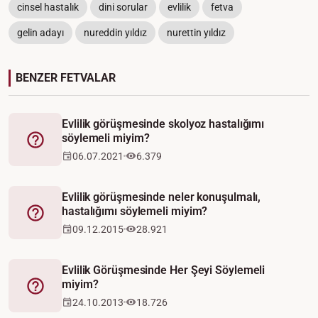
cinsel hastalık
dini sorular
evlilik
fetva
gelin adayı
nureddin yıldız
nurettin yıldız
BENZER FETVALAR
Evlilik görüşmesinde skolyoz hastalığımı
söylemeli miyim?
Fetva
06.07.2021
6.379
Evlilik görüşmesinde neler konuşulmalı,
hastalığımı söylemeli miyim?
Fetva
09.12.2015
28.921
Evlilik Görüşmesinde Her Şeyi Söylemeli
miyim?
Fetva
24.10.2013
18.726