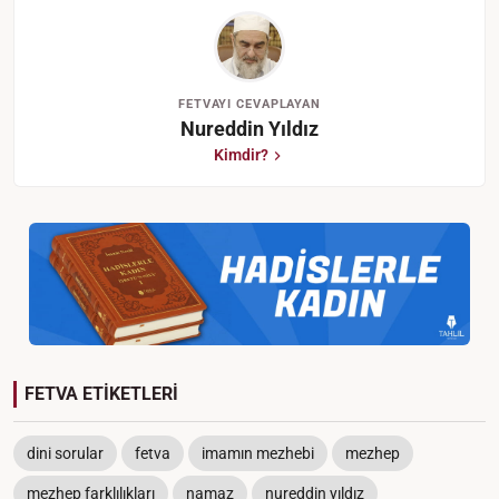
FETVAYI CEVAPLAYAN
Nureddin Yıldız
Kimdir?
FETVA ETİKETLERİ
dini sorular
fetva
imamın mezhebi
mezhep
mezhep farklılıkları
namaz
nureddin yıldız