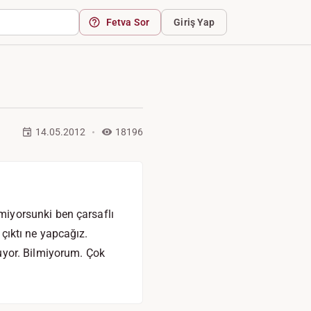
Fetva Sor
Giriş Yap
14.05.2012
18196
iyorsunki ben çarsaflı
 çıktı ne yapcağız.
uyor. Bilmiyorum. Çok