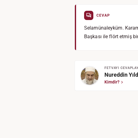
CEVAP
Selamünaleyküm. Karambo
Başkası ile flört etmiş b
FETVAYI CEVAPLA
Nureddin Yıld
Kimdir?