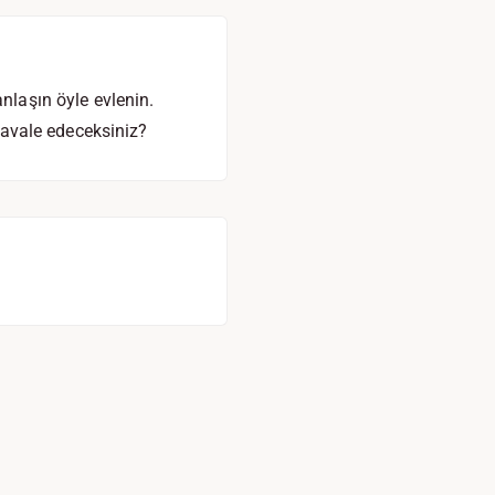
laşın öyle evlenin.
 havale edeceksiniz?