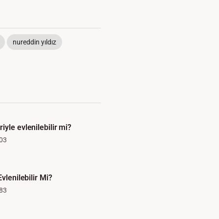
nureddin yıldız
yle evlenilebilir mi?
03
vlenilebilir Mi?
83