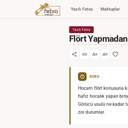
Yazılı Fetva
Mektuplar
Yazılı Fetva
Flört Yapmadan 
SORU
Hocam flört konusuna ka
hafız hocalık yapan biriy
Görücü usulü ne kadar t
zor durumlar.