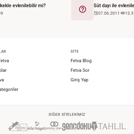
kekle evlenilebilir mi?
Süt dayı ile evlenil
Fetva
39
07.06.2011
13.3
LAR
SITE
Fetva
Fetva Blog
lar
Fetva Sor
va
Giriş Yap
tegoriler
DIĞER SITELERIMIZ