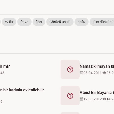
evlilik
fetva
flört
Görücü usulü
hafız
lüks düşkünü
ir mi?
Namaz kılmayan biri
Fetva
546
08.04.2011
26.2
ir kadınla evlenilebilir
Ateist Bir Bayanla E
Fetva
12.03.2012
14.2
19