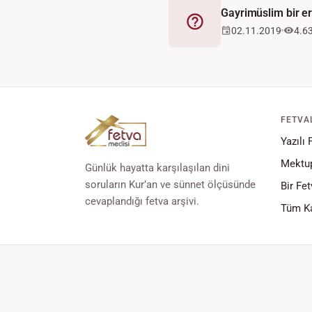
Gayrimüslim bir er
Fetva
02.11.2019
4.6
FETVA
Yazılı 
Mektup
Günlük hayatta karşılaşılan dini
soruların Kur’an ve sünnet ölçüsünde
Bir Fet
cevaplandığı fetva arşivi.
Tüm Ka