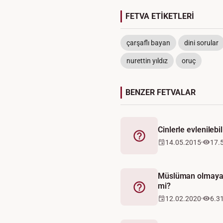
FETVA ETİKETLERİ
çarşaflı bayan
dini sorular
nurettin yıldız
oruç
BENZER FETVALAR
Cinlerle evlenilebil
Fetva
14.05.2015
17.
Müslüman olmayan b
mi?
Fetva
12.02.2020
6.3