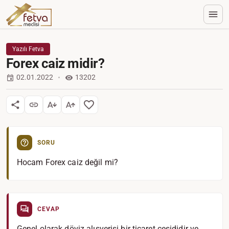
Yazılı Fetva
Forex caiz midir?
02.01.2022
13202
SORU
Hocam Forex caiz değil mi?
CEVAP
Genel olarak döviz alışverişi bir ticaret çeşididir ve