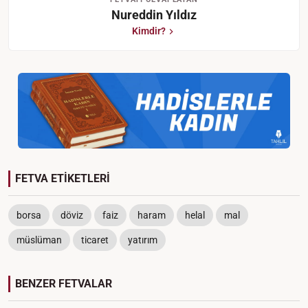
Nureddin Yıldız
Kimdir?
FETVA ETİKETLERİ
borsa
döviz
faiz
haram
helal
mal
müslüman
ticaret
yatırım
BENZER FETVALAR