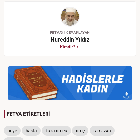
FETVAYI CEVAPLAYAN
Nureddin Yıldız
Kimdir?
FETVA ETİKETLERİ
fidye
hasta
kaza orucu
oruç
ramazan