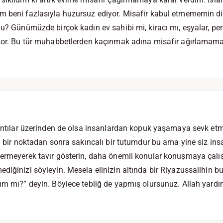
m beni fazlasıyla huzursuz ediyor. Misafir kabul etmememin di
u? Günümüzde birçok kadın ev sahibi mi, kiracı mı, eşyalar, perd
ıyor. Bu tür muhabbetlerden kaçınmak adına misafir ağırlamama
rıntılar üzerinden de olsa insanlardan kopuk yaşamaya sevk etm
ta bir noktadan sonra sakıncalı bir tutumdur bu ama yine siz in
ermeyerek tavır gösterin, daha önemli konular konuşmaya çalışı
diğinizi söyleyin. Mesela elinizin altında bir Riyazussalihin bu
ım mı?” deyin. Böylece tebliğ de yapmış olursunuz. Allah yardım