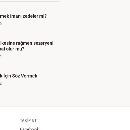
emek imanı zedeler mi?
6
likesine rağmen sezeryeni
al olur mu?
4
k İçin Söz Vermek
2
TAKIP ET
Facebook