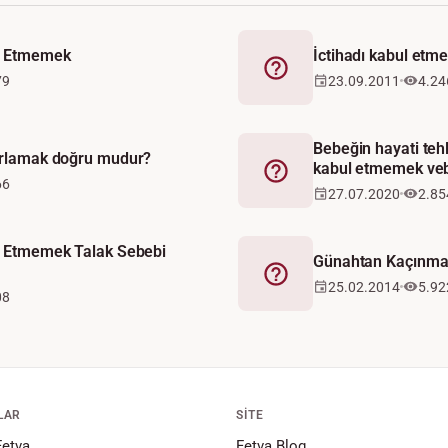
ul Etmemek
İctihadı kabul etm
Fetva
79
23.09.2011
4.24
Bebeğin hayati teh
ğırlamak doğru mudur?
kabul etmemek veb
Fetva
66
27.07.2020
2.85
ul Etmemek Talak Sebebi
Günahtan Kaçınma
Fetva
25.02.2014
5.92
08
LAR
SITE
Fetva
Fetva Blog