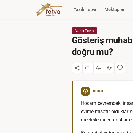
Yazılı Fetva
Mektuplar
Yazılı Fetva
Gösteriş muhab
doğru mu?
SORU
Hocam çevremdeki insanl
evime misafir oldukları
meclislerinden dostlar e
Bu sohbetlerden o kadar 