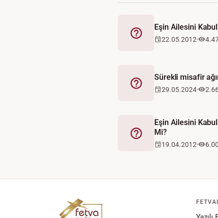
Eşin Ailesini Kab
Fetva
22.05.2012
4.4
Sürekli misafir a
Fetva
29.05.2024
2.6
Eşin Ailesini Kab
Mi?
Fetva
19.04.2012
6.0
FETVA
Yazılı 