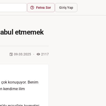
Fetva Sor
Giriş Yap
 kabul etmemek
09.03.2025
2117
a çok konuşuyor. Benim
in kendime ilim
m’da misafirin kıymetini