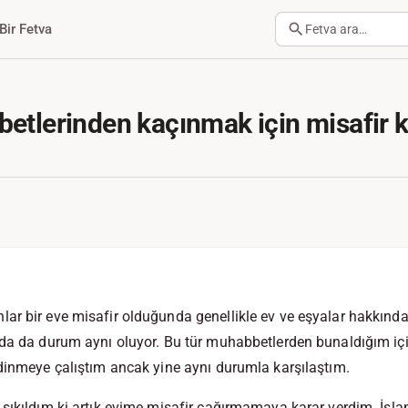
Bir Fetva
Fetva ara…
betlerinden kaçınmak için misafir
ar bir eve misafir olduğunda genellikle ev ve eşyalar hakkınd
nda da durum aynı oluyor. Bu tür muhabbetlerden bunaldığım iç
dinmeye çalıştım ancak yine aynı durumla karşılaştım.
sıkıldım ki artık evime misafir çağırmamaya karar verdim. İsla