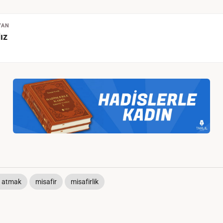
YAN
ız
 atmak
misafir
misafirlik