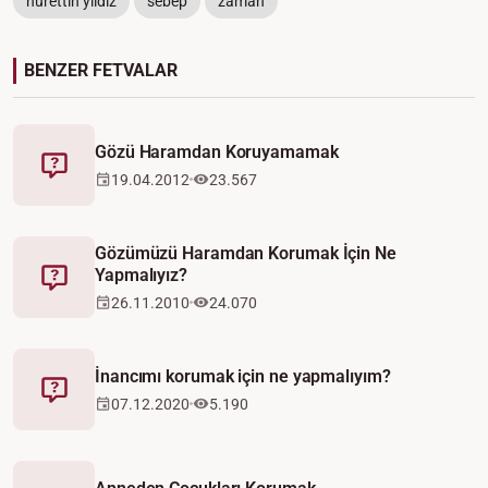
nurettin yıldız
sebep
zaman
BENZER FETVALAR
Gözü Haramdan Koruyamamak
Fetva
19.04.2012
23.567
Gözümüzü Haramdan Korumak İçin Ne
Yapmalıyız?
Fetva
26.11.2010
24.070
İnancımı korumak için ne yapmalıyım?
Fetva
07.12.2020
5.190