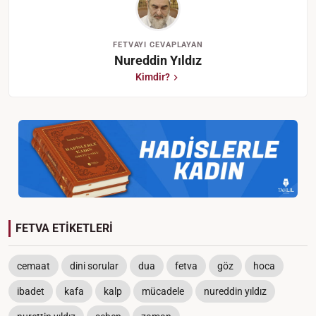
FETVAYI CEVAPLAYAN
Nureddin Yıldız
Kimdir?
FETVA ETİKETLERİ
cemaat
dini sorular
dua
fetva
göz
hoca
ibadet
kafa
kalp
mücadele
nureddin yıldız