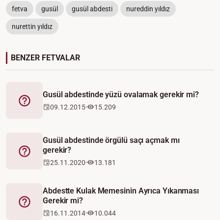
fetva
gusül
gusül abdesti
nureddin yıldız
nurettin yıldız
BENZER FETVALAR
Gusül abdestinde yüzü ovalamak gerekir mi?
Fetva
09.12.2015
15.209
Gusül abdestinde örgülü saçı açmak mı
gerekir?
Fetva
25.11.2020
13.181
Abdestte Kulak Memesinin Ayrıca Yıkanması
Gerekir mi?
Fetva
16.11.2014
10.044