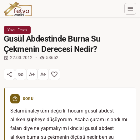
Yazılı Fetva
Gusül Abdestinde Burna Su
Çekmenin Derecesi Nedir?
22.03.2012
58652
SORU
Selamünaleyküm değerli hocam gusül abdest
alırken şüpheye düşüyorum. Acaba şuram ıslandı mı
falan diye ne yapmalıyım ikincisi gusül abdest
alırken burna su çekmenin ölçüsü nedir ben su