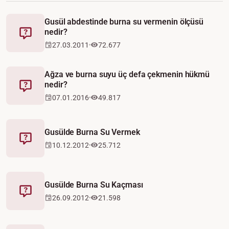
Gusül abdestinde burna su vermenin ölçüsü
nedir?
Fetva
27.03.2011
72.677
Ağza ve burna suyu üç defa çekmenin hükmü
nedir?
Fetva
07.01.2016
49.817
Gusülde Burna Su Vermek
Fetva
10.12.2012
25.712
Gusülde Burna Su Kaçması
Fetva
26.09.2012
21.598