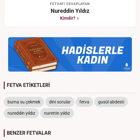
FETVAYI CEVAPLAYAN
Nureddin Yıldız
Kimdir?
FETVA ETİKETLERİ
burna su çekmek
dini sorular
fetva
gusül abdesti
nureddin yıldız
nurettin yıldız
BENZER FETVALAR