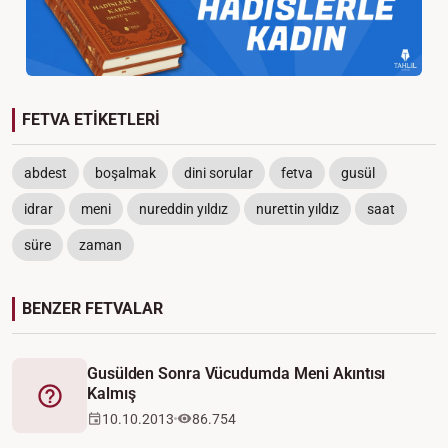
FETVA ETİKETLERİ
abdest
boşalmak
dini sorular
fetva
gusül
idrar
meni
nureddin yıldız
nurettin yıldız
saat
süre
zaman
BENZER FETVALAR
Gusülden Sonra Vücudumda Meni Akıntısı
Kalmış
Fetva
10.10.2013
86.754