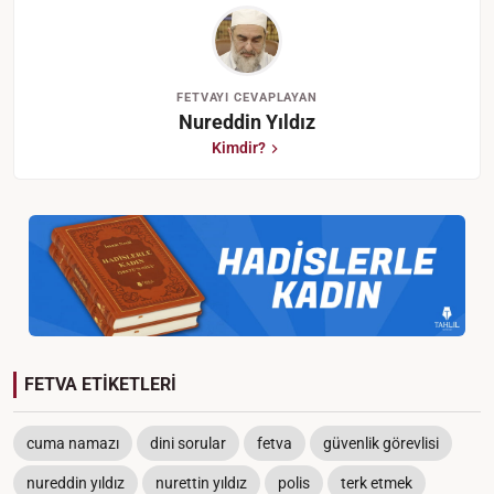
FETVAYI CEVAPLAYAN
Nureddin Yıldız
Kimdir?
FETVA ETİKETLERİ
cuma namazı
dini sorular
fetva
güvenlik görevlisi
nureddin yıldız
nurettin yıldız
polis
terk etmek