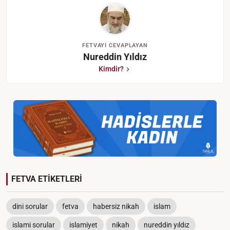
FETVAYI CEVAPLAYAN
Nureddin Yıldız
Kimdir?
FETVA ETİKETLERİ
dini sorular
fetva
habersiz nikah
islam
islami sorular
islamiyet
nikah
nureddin yıldız