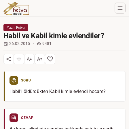
Yazılı Fetva
Habil ve Kabil kimle evlendiler?
26.02.2015
9481
SORU
Habil'i öldürdükten Kabil kimle evlendi hocam?
CEVAP
Bu konu, elimizde ayrıntısı hakkında sahih ve sarih