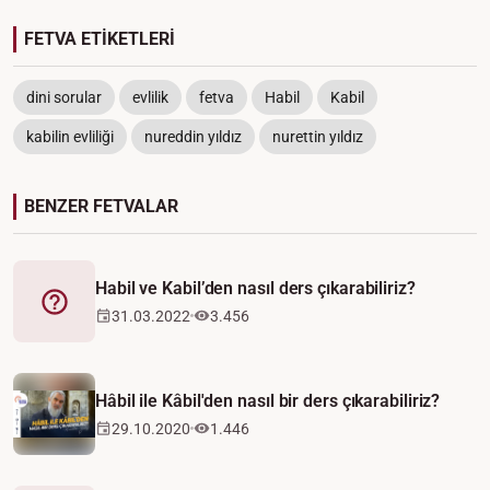
FETVA ETİKETLERİ
dini sorular
evlilik
fetva
Habil
Kabil
kabilin evliliği
nureddin yıldız
nurettin yıldız
BENZER FETVALAR
Habil ve Kabil’den nasıl ders çıkarabiliriz?
Fetva
31.03.2022
3.456
Hâbil ile Kâbil'den nasıl bir ders çıkarabiliriz?
29.10.2020
1.446