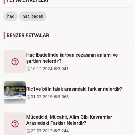
FETVA ETİKETLERİ
hac
hac ibadeti
BENZER FETVALAR
Hac ibadetinde kurban cezasının anlamı ve
şartları nelerdir?
Fetva
16.12.2024
2.041
Ric'i ve bâin talak arasındaki farklar nelerdir?
01.07.2019
3.568
Müceddid, Mücahit, Alim Gibi Kavramlar
Arasındaki Farklar Nelerdir?
Fetva
22.07.2012
7.244