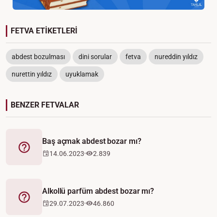
FETVA ETİKETLERİ
abdest bozulması
dini sorular
fetva
nureddin yıldız
nurettin yıldız
uyuklamak
BENZER FETVALAR
Baş açmak abdest bozar mı?
Fetva
14.06.2023
2.839
Alkollü parfüm abdest bozar mı?
Fetva
29.07.2023
46.860