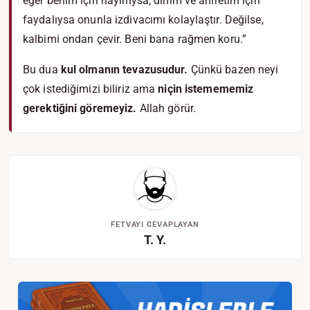
eğer benim için hayırlıysa, dinim ve ahiretim için
faydalıysa onunla izdivacımı kolaylaştır. Değilse,
kalbimi ondan çevir. Beni bana rağmen koru.”
Bu dua
kul olmanın tevazusudur.
Çünkü bazen neyi
çok istediğimizi biliriz ama
niçin istemememiz
gerektiğini göremeyiz.
Allah görür.
FETVAYI CEVAPLAYAN
T. Y.