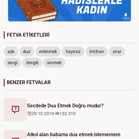
FETVA ETİKETLERİ
aşk
dua
evlenmek
hayırsız
imtihan
ısrar
sevgi
Sevgili
sevmek
BENZER FETVALAR
Secdede Dua Etmek Doğru mudur?
Fetva
29.10.2010
132.310
Alkol alan babama dua etmek istememem