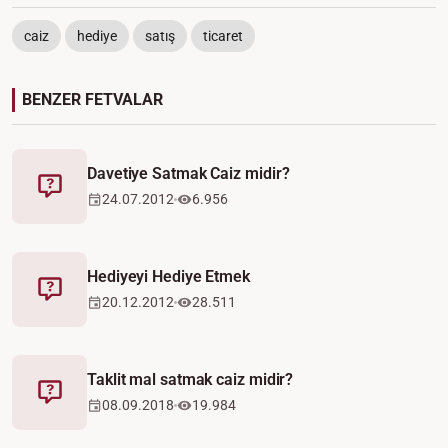
caiz
hediye
satış
ticaret
BENZER FETVALAR
Davetiye Satmak Caiz midir?
Fetva
24.07.2012
6.956
Hediyeyi Hediye Etmek
Fetva
20.12.2012
28.511
Taklit mal satmak caiz midir?
Fetva
08.09.2018
19.984