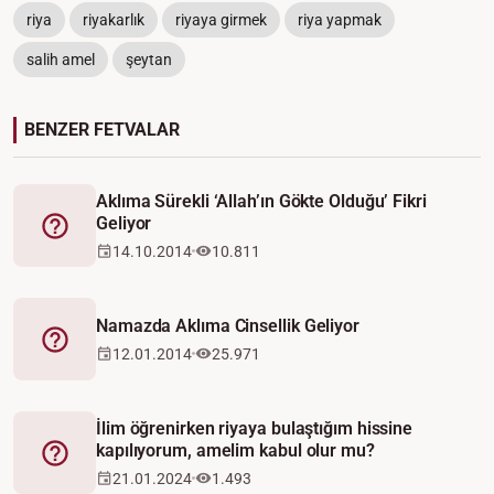
riya
riyakarlık
riyaya girmek
riya yapmak
salih amel
şeytan
BENZER FETVALAR
Aklıma Sürekli ‘Allah’ın Gökte Olduğu’ Fikri
Geliyor
Fetva
14.10.2014
10.811
Namazda Aklıma Cinsellik Geliyor
Fetva
12.01.2014
25.971
İlim öğrenirken riyaya bulaştığım hissine
kapılıyorum, amelim kabul olur mu?
Fetva
21.01.2024
1.493