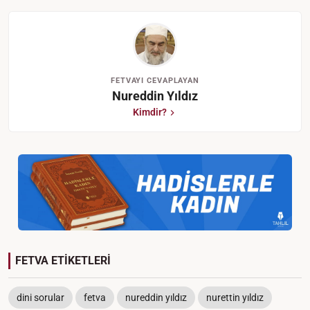
FETVAYI CEVAPLAYAN
Nureddin Yıldız
Kimdir?
FETVA ETİKETLERİ
dini sorular
fetva
nureddin yıldız
nurettin yıldız